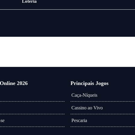
Sobre
Loteria
nós
 Online 2026
Principais Jogos
Caça-Níqueis
Cassino ao Vivo
-se
Pescaria