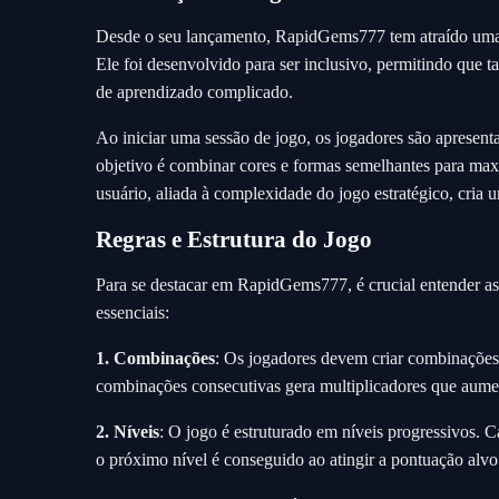
Desde o seu lançamento, RapidGems777 tem atraído uma bas
Ele foi desenvolvido para ser inclusivo, permitindo que 
de aprendizado complicado.
Ao iniciar uma sessão de jogo, os jogadores são apresenta
objetivo é combinar cores e formas semelhantes para maxim
usuário, aliada à complexidade do jogo estratégico, cria 
Regras e Estrutura do Jogo
Para se destacar em RapidGems777, é crucial entender as
essenciais:
1. Combinações
: Os jogadores devem criar combinações 
combinações consecutivas gera multiplicadores que aum
2. Níveis
: O jogo é estruturado em níveis progressivos. 
o próximo nível é conseguido ao atingir a pontuação alv