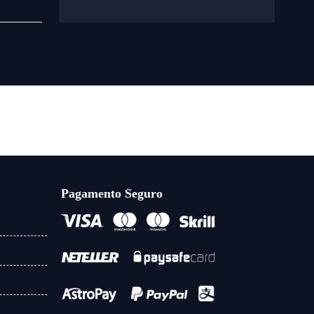
Pagamento Seguro