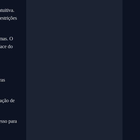
tuitiva.
estrições
rmas. O
face do
ras
iação de
esso para