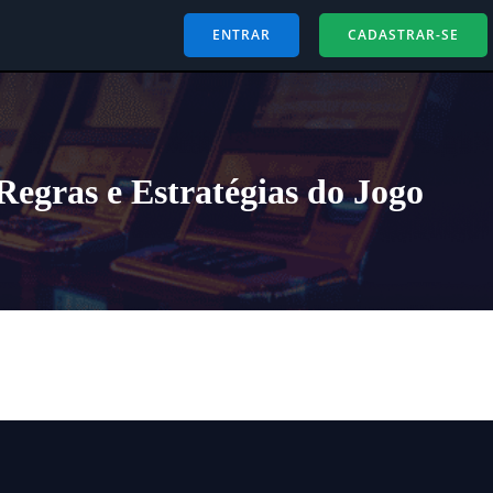
ENTRAR
CADASTRAR-SE
gras e Estratégias do Jogo