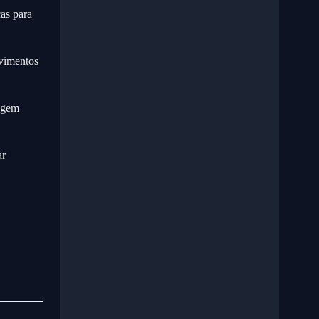
as para
ovimentos
tagem
ar