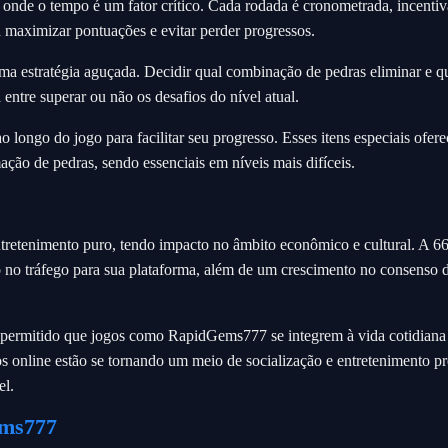
onde o tempo é um fator crítico. Cada rodada é cronometrada, incenti
 maximizar pontuações e evitar perder progressos.
uma estratégia aguçada. Decidir qual combinação de pedras eliminar e 
 entre superar ou não os desafios do nível atual.
 longo do jogo para facilitar seu progresso. Esses itens especiais ofer
ação de pedras, sendo essenciais em níveis mais difíceis.
retenimento puro, tendo impacto no âmbito econômico e cultural. A 66
o no tráfego para sua plataforma, além de um crescimento no consenso 
êm permitido que jogos como RapidGems777 se integrem à vida cotidiana
online estão se tornando um meio de socialização e entretenimento pr
el.
ems777