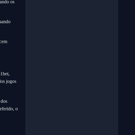
vando os
quando
ecem
1bet,
dos jogos
 dos
eferido, o