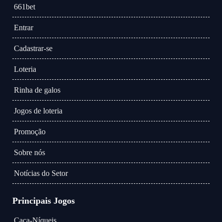
661bet
Entrar
Cadastrar-se
Loteria
Rinha de galos
Jogos de loteria
Promoção
Sobre nós
Notícias do Setor
Principais Jogos
Caça-Níqueis