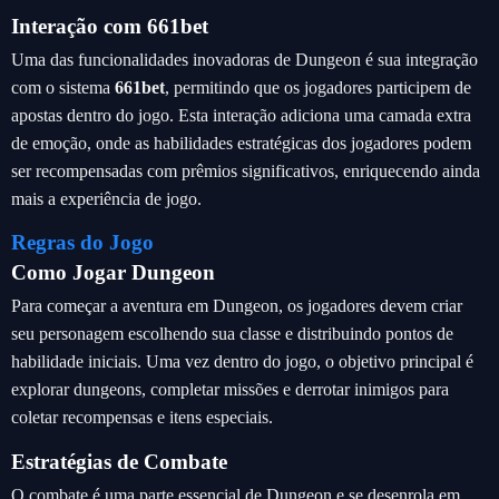
Interação com 661bet
Uma das funcionalidades inovadoras de Dungeon é sua integração
com o sistema
661bet
, permitindo que os jogadores participem de
apostas dentro do jogo. Esta interação adiciona uma camada extra
de emoção, onde as habilidades estratégicas dos jogadores podem
ser recompensadas com prêmios significativos, enriquecendo ainda
mais a experiência de jogo.
Regras do Jogo
Como Jogar Dungeon
Para começar a aventura em Dungeon, os jogadores devem criar
seu personagem escolhendo sua classe e distribuindo pontos de
habilidade iniciais. Uma vez dentro do jogo, o objetivo principal é
explorar dungeons, completar missões e derrotar inimigos para
coletar recompensas e itens especiais.
Estratégias de Combate
O combate é uma parte essencial de Dungeon e se desenrola em